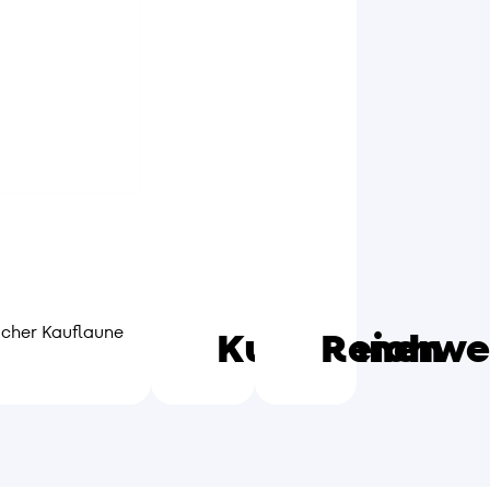
icher Kauflaune
Kund:innen
Reichwe