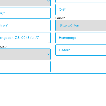
Land*
Sie?