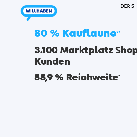
DER S
80 % Kauflaune
**
3.100 Marktplatz Sho
Kunden
55,9 % Reichweite
*